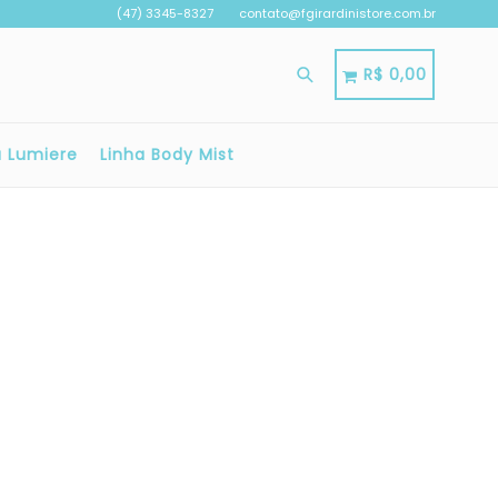
(47) 3345-8327
contato@fgirardinistore.com.br
Pesquisar
Carrinho
Carrinho
R$ 0,00
a Lumiere
Linha Body Mist