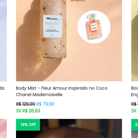
da
Body Mist - Fleur Amour Inspirado no Coco
Bod
Chanel Mademoiselle
Eng
Preço
Pr
R$ 129,90
R$ 79,90
R$ 
normal
no
3X R$ 26,63
3X 
13% OFF
2