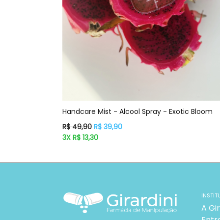
Handcare Mist - Alcool Spray - Exotic Bloom
Preço
R$ 49,90
R$ 39,90
normal
3X R$ 13,30
INSTIT
A Gir
Entr