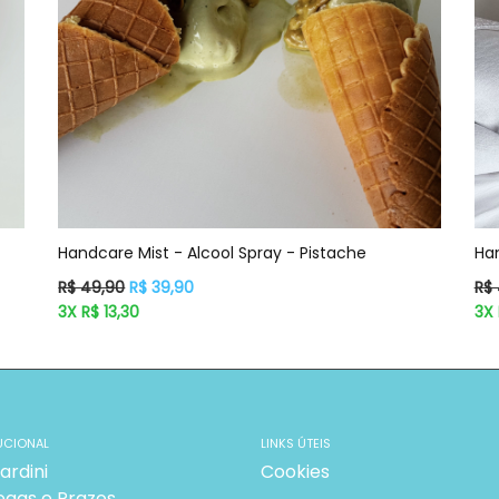
Handcare Mist - Alcool Spray - Pistache
Han
Preço
Pr
R$ 49,90
R$ 39,90
R$
normal
no
3X R$ 13,30
3X 
UCIONAL
LINKS ÚTEIS
ardini
Cookies
egas e Prazos