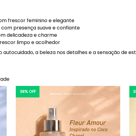
com frescor feminino e elegante
, com presença suave e confiante
com delicadeza e charme
frescor limpo e acolhedor
o autocuidado, a beleza nos detalhes e a sensação de es
dade
38% OFF
3