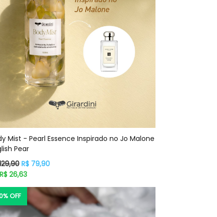
y Mist - Pearl Essence Inspirado no Jo Malone
lish Pear
eço
129,90
R$ 79,90
rmal
R$ 26,63
0% OFF