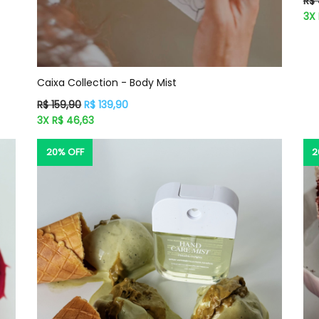
R$
no
3X 
Caixa Collection - Body Mist
Preço
R$ 159,90
R$ 139,90
normal
3X R$ 46,63
20% OFF
2