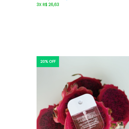
normal
3X R$ 26,63
20% OFF