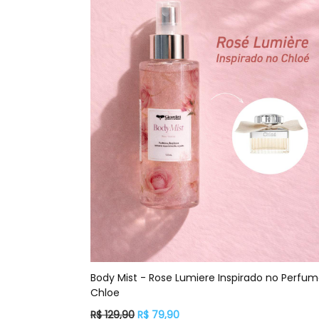
Body Mist - Rose Lumiere Inspirado no Perfu
Chloe
Preço
R$ 129,90
R$ 79,90