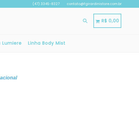
(47) 3345-8327
contato@fgirardinistore.com.br
Pesquisar
Carrinho
Carrinho
R$ 0,00
a Lumiere
Linha Body Mist
acional