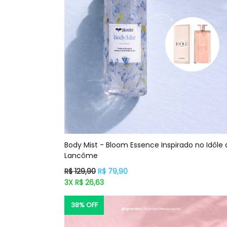
Body Mist - Bloom Essence Inspirado no Idôle 
Lancôme
Preço
R$ 129,90
R$ 79,90
normal
3X R$ 26,63
38% OFF