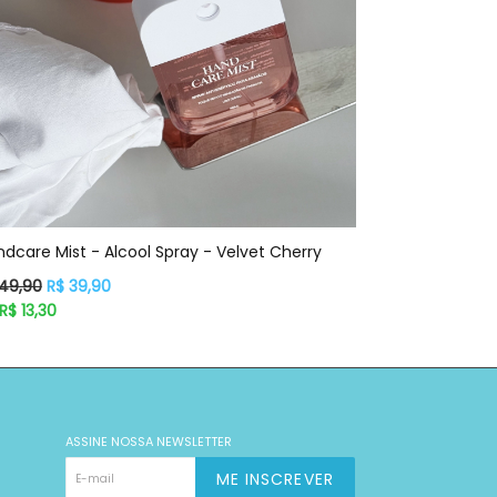
dcare Mist - Alcool Spray - Velvet Cherry
eço
 49,90
R$ 39,90
rmal
R$ 13,30
ASSINE NOSSA NEWSLETTER
ME INSCREVER