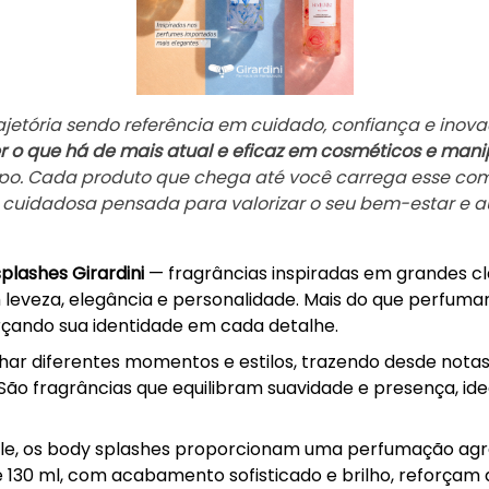
rajetória sendo referência em cuidado, confiança e inova
o que há de mais atual e eficaz em cosméticos e man
mpo. Cada produto que chega até você carrega esse co
 cuidadosa pensada para valorizar o seu bem-estar e a
plashes Girardini
— fragrâncias inspiradas em grandes clá
m leveza, elegância e personalidade. Mais do que perfuma
orçando sua identidade em cada detalhe.
r diferentes momentos e estilos, trazendo desde notas
São fragrâncias que equilibram suavidade e presença, ide
ele, os body splashes proporcionam uma perfumação agr
de 130 ml, com acabamento sofisticado e brilho, reforçam