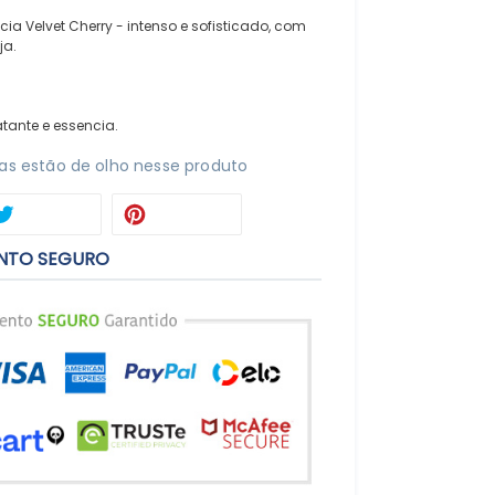
a Velvet Cherry - intenso e sofisticado, com
ja.
tante e essencia.
s estão de olho nesse produto
ARTILHAR
TWEETAR
PIN
TWEETAR
PINTEREST
NO
BOOK
PINTEREST
NTO SEGURO