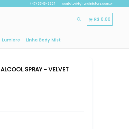
(47) 3345-8327
contato@fgirardinistore.com.br
Pesquisar
Carrinho
Carrinho
R$ 0,00
a Lumiere
Linha Body Mist
 ALCOOL SPRAY - VELVET