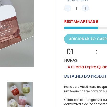
Quantidade
RESTAM
APENAS
9
ADICIONAR AO CARR
01
:
HORAS
A Oferta Expira Qua
DETALHES DO PRODU
Handcare Mist é mais do que 
um toque de luxo para as s
Cada borrifada higieniza, c
confortável e delicadament