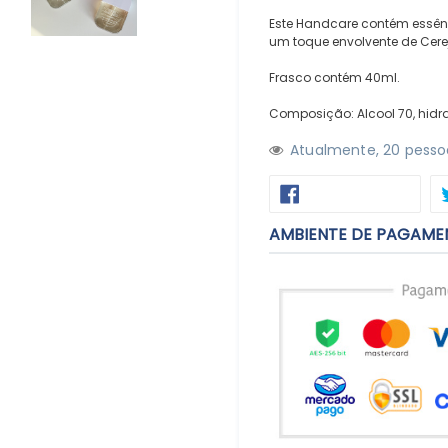
Este Handcare contém essênci
um toque envolvente de Cere
Frasco contém 40ml.
Composição: Alcool 70, hidra
Atualmente,
2
0
pessoa
COMP
COMPARTILHAR
NO
FACE
AMBIENTE DE PAGAME