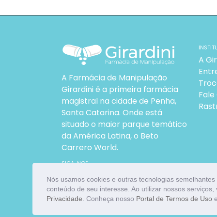
INSTIT
A Gir
Entr
A Farmácia de Manipulação
Troc
Girardini é a primeira farmácia
Fale
magistral na cidade de Penha,
Rast
Santa Catarina. Onde está
situado o maior parque temático
da América Latina, o Beto
Carrero World.
SIGA-NOS
Facebook
Instagram
Nós usamos cookies e outras tecnologias semelhantes 
conteúdo de seu interesse. Ao utilizar nossos serviço
Privacidade
. Conheça nosso
Portal de Termos de Uso
e
© 2026
Girardini Farmácia de Manipulação