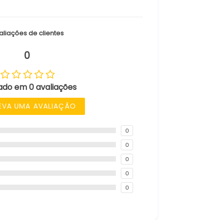
aliações de clientes
0
do em 0 avaliações
EVA UMA AVALIAÇÃO
0
0
0
0
0