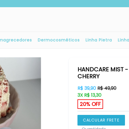
magrecedores
Dermocosméticos
Linha Pietra
Linh
HANDCARE MIST -
CHERRY
Preço
R$ 39,90
R$ 49,90
normal
3X R$ 13,30
20% OFF
CALCULAR FRETE