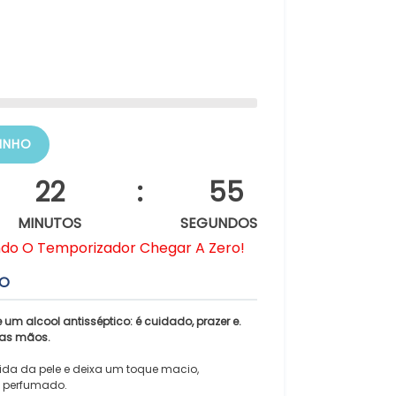
INHO
22
:
55
MINUTOS
SEGUNDOS
ndo O Temporizador Chegar A Zero!
TO
um alcool antisséptico: é cuidado, prazer e.
uas mãos.
uida da pele e deixa um toque macio,
e perfumado.