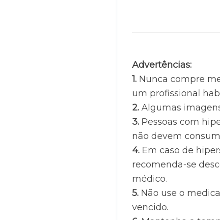
Advertências:
1. 
Nunca compre med
um profissional habi
2.
 Algumas imagens 
3. 
Pessoas com hiper
não devem consumir
4.
 Em caso de hipers
recomenda-se descon
médico.
5.
 Não use o medica
vencido.