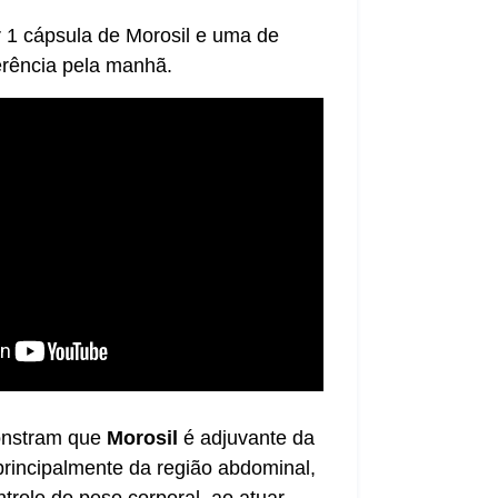
 1 cápsula de Morosil e uma de
ferência pela manhã.
onstram que
Morosil
é adjuvante da
rincipalmente da região abdominal,
ntrole do peso corporal, ao atuar