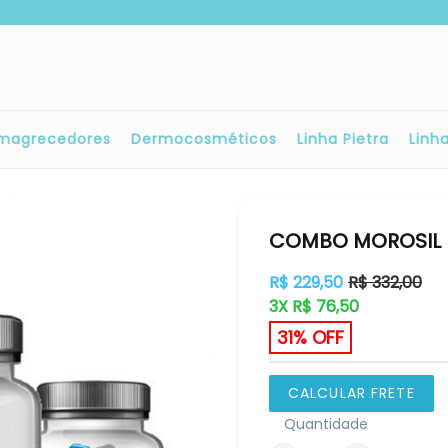
magrecedores
Dermocosméticos
Linha Pietra
Linh
COMBO MOROSIL 
Preço
R$ 229,50
R$ 332,00
normal
3X R$ 76,50
31% OFF
CALCULAR FRETE
Quantidade