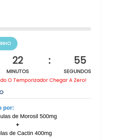
INHO
22
:
54
MINUTOS
SEGUNDOS
ndo O Temporizador Chegar A Zero!
TO
 por:
ulas de Morosil 500mg
+
las de Cactin 400mg