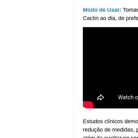
Modo de Usar:
Tomar
Cactin ao dia, de pre
Estudos clínicos dem
redução de medidas, p
além de auxiliar no co