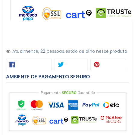
Atualmente,
2
2
pessoas estão de olho nesse produto
COMPARTILHAR
TWEETAR
PIN
COMPARTILHAR
TWEETAR
PINTEREST
NO
NO
FACEBOOK
PINTE
AMBIENTE DE PAGAMENTO SEGURO