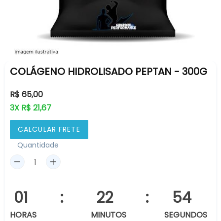
COLÁGENO HIDROLISADO PEPTAN - 300G
Preço
R$ 65,00
normal
3X R$ 21,67
CALCULAR FRETE
Quantidade
01
:
22
:
54
HORAS
MINUTOS
SEGUNDOS