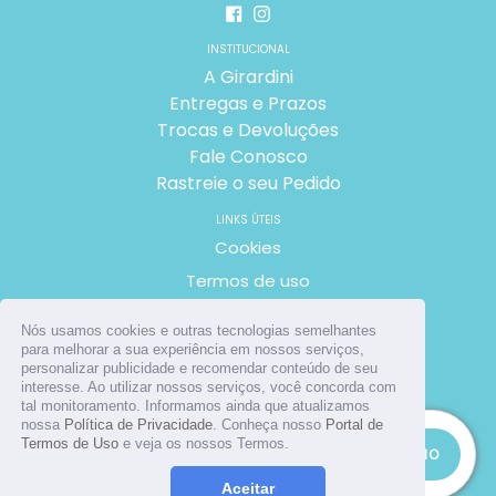
Facebook
Instagram
INSTITUCIONAL
A Girardini
Entregas e Prazos
Trocas e Devoluções
Fale Conosco
Rastreie o seu Pedido
LINKS ÚTEIS
Cookies
Termos de uso
Políticas de privacidade
Nós usamos cookies e outras tecnologias semelhantes
para melhorar a sua experiência em nossos serviços,
ASSINE NOSSA NEWSLETTER
personalizar publicidade e recomendar conteúdo de seu
ME INSCREVER
interesse. Ao utilizar nossos serviços, você concorda com
tal monitoramento. Informamos ainda que atualizamos
nossa
Política de Privacidade
. Conheça nosso
Portal de
RESTAM
APENAS
8
Termos de Uso
e veja os nossos Termos.
ADICIONAR AO CARRINHO
© 2026
Girardini Farmácia de Manipulação
Aceitar