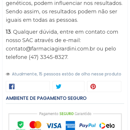
genéticos, podem influenciar nos resultados. 
Sendo assim, os resultados podem não ser 
iguais em todas as pessoas.
13
. Qualquer dúvida, entre em contato com 
nosso SAC através de e-mail: 
contato@farmaciagirardini.com.br
 ou pelo 
telefone (47) 3345-8327.
Atualmente,
1
5
pessoas estão de olho nesse produto
COMPARTILHAR
TWEETAR
PIN
COMPARTILHAR
TWEETAR
PINTEREST
NO
NO
FACEBOOK
PINTE
AMBIENTE DE PAGAMENTO SEGURO