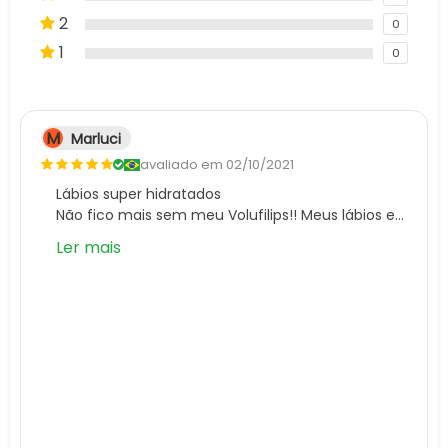
2
0
1
0
M
Marluci
avaliado em 02/10/2021
Lábios super hidratados
Não fico mais sem meu Volufilips!! Meus lábios estavam sempre ressecados, e esse produto megaaaaa hidrata os lábios, além de dar aquela aumentadinha maravilhosa!!! Amei e super recomendo!!
Ler mais